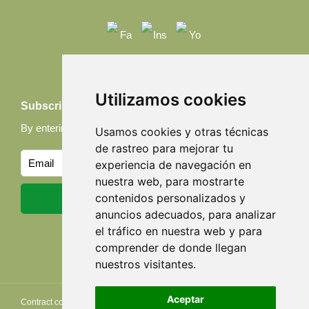
Utilizamos cookies
Subscribe to our Newsletter
By entering your email, you accept our
Privacy policy
Usamos cookies y otras técnicas
de rastreo para mejorar tu
experiencia de navegación en
nuestra web, para mostrarte
contenidos personalizados y
anuncios adecuados, para analizar
el tráfico en nuestra web y para
comprender de donde llegan
nuestros visitantes.
Aceptar
Contract conditions
Privacy Avanzatour
Cookies