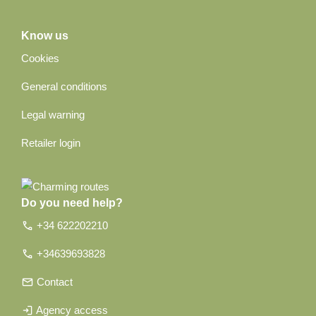
Know us
Cookies
General conditions
Legal warning
Retailer login
Do you need help?
call
+34 622202210
call
+34639693828
email
Contact
login
Agency access